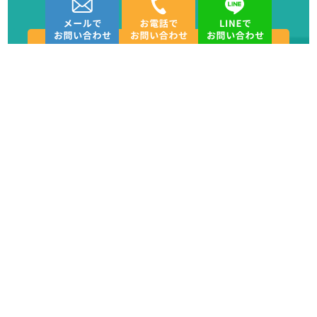
い。
◆ 個人情報の安全対策
当社は、個人情報の正確性及び安全性確保のために、セキュリ
078-515-6978
ティに万全の対策を講じています。
◆ ご本人の照会
LINEでお問い合わせ
お客様がご本人の個人情報の照会・修正・削除などをご希望さ
れる場合には、ご本人である事を確認の上、対応させていただ
きます。
LINEでのお問い合わせは24時間受け付けておりま
◆ 法令、規範の遵守と見直し
す。
当社は、保有する個人情報に関して適用される日本の法令、そ
（電話でのお問い合わせは、土・日・祝日を除い
の他規範を遵守するとともに、本ポリシーの内容を適宜見直
た、平日の10：00～17：30の受け付けとなりま
し、その改善に努めてまいります。
す。）
◆ 当社のウェブサイトについて
・通信の暗号化
お客様から個人情報をご提供いただく場合は、ウェブサイトに