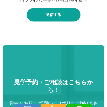
プライバシーポリシーに同意する
※
当社は、お客様の個人情報を正確かつ最新の状態に保ち、 個人
情報への不正アクセス・紛失・破損・改竄・漏洩などを防止す
るため、 セキュリティシステムの維持・管理体制の整備・社員
教育の徹底等の必要な措置を講じ、 安全対策を実施し個人情報
の厳重な管理を行ないます。
◆ 個人情報の利用目的
お客様からお預かりした個人情報は、 当社からの連絡やサービ
スの案内・ご質問に対する回答として、 電子メールや資料の送
付に利用する事がございます。
◆ 個人情報の第三者への開示・提供の禁止
当社は、お客様よりお預かりした個人情報を適切に管理し、次
のいずれかに該当する場合を除き、個人情報を第三者に開示す
見学予約・ご相談はこちらか
る事はございません。
・お客様の同意がある場合
ら！
・お客様がご希望のサービスを行うため当社が業務を委託する
業者に対し開示する場合
見学のご依頼、ご質問など、お気軽にご連絡くださ
・法令に基づき開示する事が必要である場合