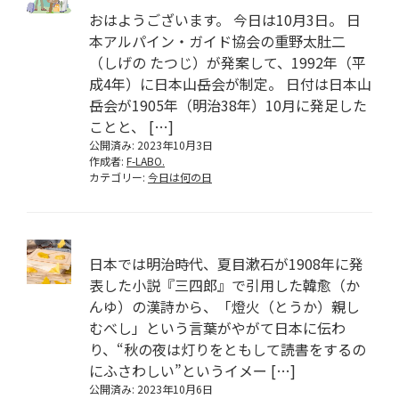
おはようございます。 今日は10月3日。 日
本アルパイン・ガイド協会の重野太肚二
（しげの たつじ）が発案して、1992年（平
成4年）に日本山岳会が制定。 日付は日本山
岳会が1905年（明治38年）10月に発足した
ことと、 […]
公開済み: 2023年10月3日
作成者:
F-LABO.
カテゴリー:
今日は何の日
日本では明治時代、夏目漱石が1908年に発
表した小説『三四郎』で引用した韓愈（か
んゆ）の漢詩から、「燈火（とうか）親し
むべし」という言葉がやがて日本に伝わ
り、“秋の夜は灯りをともして読書をするの
にふさわしい”というイメー […]
公開済み: 2023年10月6日